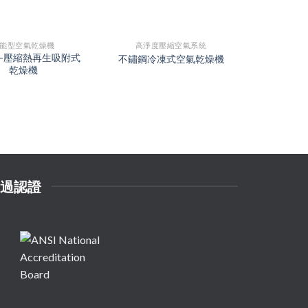
能型空氣乾燥機
高淨度壓縮空氣系統
節能
列-壓縮熱再生吸附式
不鏽鋼冷凍式空氣乾燥機
HB系列
乾燥機
過認證