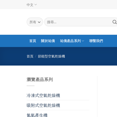
Skip
中文
to
content
搜
尋
關
鍵
字:
首頁
關於祐僑
祐僑產品系列
聯繫我們
首頁
/
節能型空氣乾燥機
瀏覽產品系列
冷凍式空氣乾燥機
吸附式空氣乾燥機
氮氣產生機