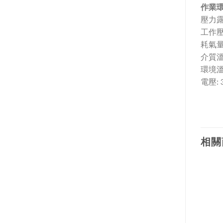
作業
壓力露點
工作壓力:
耗氣量:
介質溫度
環境溫度
電壓: 3
相關