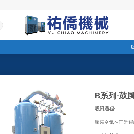
B系列-鼓
吸附過程
:
壓縮空氣在正常運