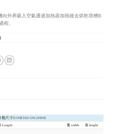
機向外界吸入空氣通過加熱器加熱後去烘乾塔槽B
過程。
機
外觀尺寸DIMENSION (MM)
 Length
寬 width
高 height