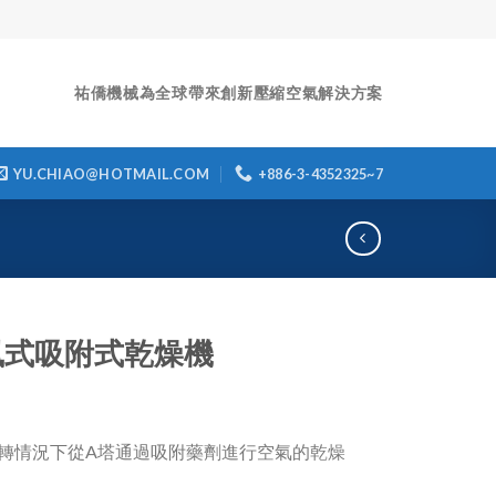
祐僑機械為全球帶來創新壓縮空氣解決方案
YU.CHIAO@HOTMAIL.COM
+886-3-4352325~7
風式吸附式乾燥機
轉情況下從A塔通過吸附藥劑進行空氣的乾燥