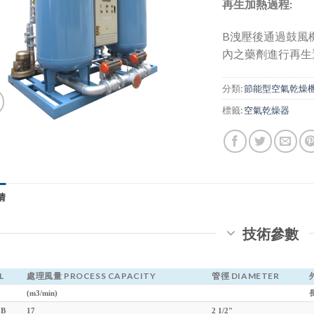
再生加熱過程
:
B洩壓後通過鼓風
內之藥劑進行再生
分類:
節能型空氣乾燥
標籤:
空氣乾燥器
情
技術參數
L
處理風量 PROCESS CAPACITY
管徑 DIAMETER
(m3/min)
長
 B
17
2 1/2"