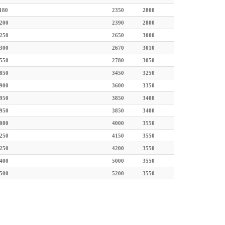
180
2350
2800
200
2390
2800
250
2650
3000
300
2670
3010
550
2780
3050
850
3450
3250
900
3600
3350
950
3850
3400
950
3850
3400
080
4000
3550
250
4150
3550
250
4200
3550
400
5000
3550
500
5200
3550